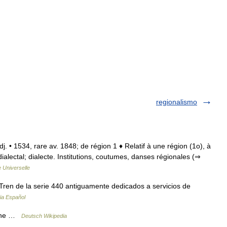
regionalismo
dj. • 1534, rare av. 1848; de région 1 ♦ Relatif à une région (1o), à
ialectal; dialecte. Institutions, coutumes, danses régionales (⇒
 Universelle
ren de la serie 440 antiguamente dedicados a servicios de
ia Español
enne …
Deutsch Wikipedia