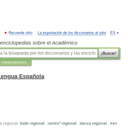
Recuerde sitio
La exportación de los diccionarios al sitio
ES
s enciclopedias sobre el Académico
¡Buscar!
interpretaciones
 Lengua Española
na
regional
.
baile
regional
.
centro
*
regional
.
danza
regional
.
tren