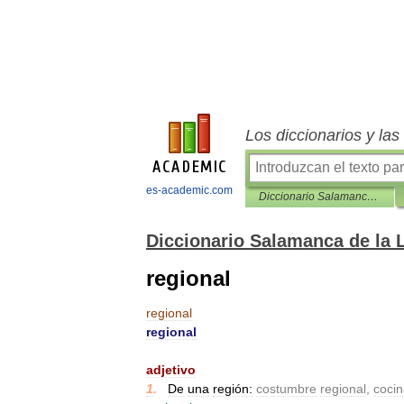
Los diccionarios y la
es-academic.com
Diccionario Salamanca de la Lengua Española
Diccionario Salamanca de la
regional
regional
regional
_
adjetivo
1
.
_
De
una
región:
costumbre
regional
,
coci