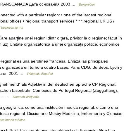
TRANSCANADA Дата основания 2003 …
Википедия
onnected with a particular region: • one of the largest regional
ional offices • regional transport services * * * regional UK US /
d business terms
e aparţine unei regiuni dintr o ţară, privitor la o regiune; făcut în
din uz) Unitate organizatorică a unei organizaţii politice, economice
gional es una aerolínea francesa. Enlaza las principales
 organizada en torno a cuatro bases: Paris CDG, Burdeos, Lyon y
ada en 2001 …
Wikipedia Español
ugnehmend“ als Adjektiv in der deutschen Sprache CP Regional,
esischen Eisenbahn Comboios de Portugal Regional (Zuggattung),
 in… …
Deutsch Wikipedia
a geográfica, como una institución médica regional, o como una
tesia regional. Diccionario Mosby Medicina, Enfermería y Ciencias
iccionario médico
eschränkt, für eine Region charakteristisch Beispiele: Als ich in