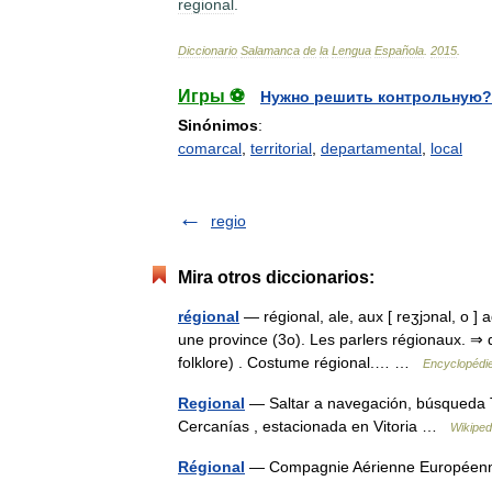
regional
.
Diccionario
Salamanca
de
la
Lengua
Española
.
2015
.
Игры ⚽
Нужно решить контрольную?
Sinónimos
:
comarcal
,
territorial
,
departamental
,
local
regio
Mira otros diccionarios:
régional
— régional, ale, aux [ reʒjɔnal, o ] a
une province (3o). Les parlers régionaux. ⇒ d
folklore) . Costume régional.… …
Encyclopédie
Regional
— Saltar a navegación, búsqueda T
Cercanías , estacionada en Vitoria …
Wikiped
Régional
— Compagnie Aérienne Europé