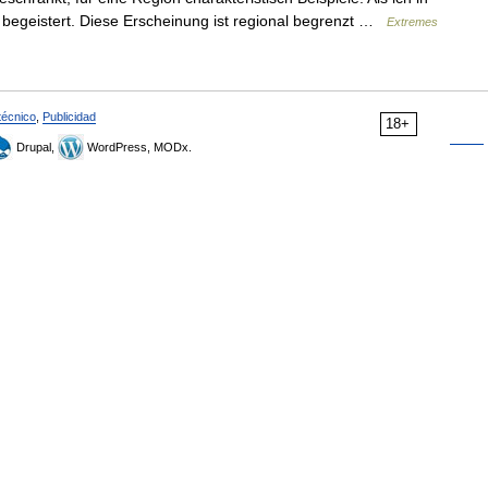
e begeistert. Diese Erscheinung ist regional begrenzt …
Extremes
técnico
,
Publicidad
18+
Drupal,
WordPress, MODx.