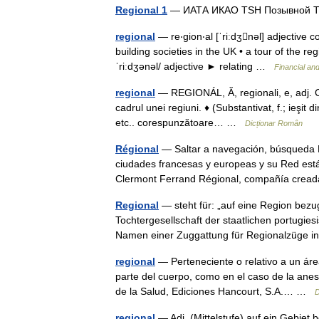
Regional 1
— ИАТА ИКАО TSH Позывной 
regional
— re‧gion‧al [ˈriːdʒnəl] adjective c
building societies in the UK • a tour of the reg
ˈriːdʒənəl/ adjective ► relating …
Financial an
regional
— REGIONÁL, Ă, regionali, e, adj. Car
cadrul unei regiuni. ♦ (Substantivat, f.; ieşit 
etc.. corespunzătoare… …
Dicționar Român
Régional
— Saltar a navegación, búsqueda Ré
ciudades francesas y europeas y su Red está
Clermont Ferrand Régional, compañía cre
Regional
— steht für: „auf eine Region bez
Tochtergesellschaft der staatlichen portugi
Namen einer Zuggattung für Regionalzüge
regional
— Perteneciente o relativo a un áre
parte del cuerpo, como en el caso de la anes
de la Salud, Ediciones Hancourt, S.A.… …
D
regional
— Adj. (Mittelstufe) auf ein Gebiet b